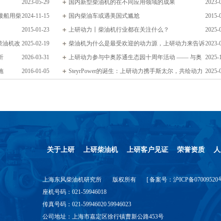
2023-05-29
国内新型柴油机的在不同应用领域的成果
2023-
接船用柴
2024-11-15
国内柴油车或遇美国式尴尬
2015-
2015-01-23
上研动力丨柴油机行业都在关注什么？
2025-
柴油机改
2025-02-19
柴油机为什么是最受欢迎的动力源，上研动力来告诉
2023-
析
2026-03-31
您
上研动力参与中奥苏通生态园十周年活动 —— 与奥
2025-
施
2016-01-05
地利斯太尔的合作在务实沟通中稳步推进
SteyrPower的诞生：上研动力携手斯太尔，共绘动力
2025-
未来
关于上研
上研柴油机
上研客户见证
荣誉资质
人
上海东风柴油机研究所
版权所有
[
备案号：沪ICP备07009520
座机号码：021-59946018
传真号码：021-59946020 59946023
公司地址：上海市嘉定区徐行镇曹新公路453号