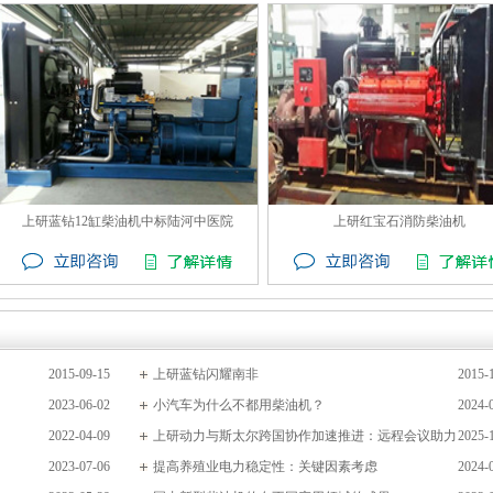
上研蓝钻12缸柴油机中标陆河中医院
上研红宝石消防柴油机
2015-09-15
上研蓝钻闪耀南非
2015-
2023-06-02
小汽车为什么不都用柴油机？
2024-
2022-04-09
上研动力与斯太尔跨国协作加速推进：远程会议助力
2025-
2023-07-06
技术共创与项目落地
提高养殖业电力稳定性：关键因素考虑
2024-