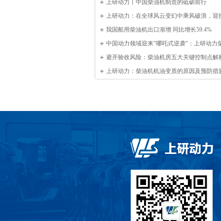
上研动力丨中国柴油机制造的砥砺前行
上研动力：在全球风云变幻中乘风破浪，迎
油机行业的新机遇
我国船用柴油机出口渐增 同比增长59.4%
中国动力领域迎来"哪吒式逆袭"：上研动力
写全球产业格局
避开验收风险：柴油机房五大关键控制点解
上研动力：柴油机机油变质的原因及预防措