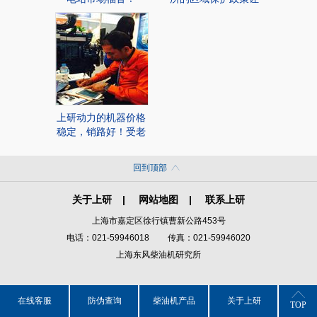
我们受益！
上研动力的机器价格
稳定，销路好！受老
外称赞！
回到顶部
|
|
关于上研
网站地图
联系上研
上海市嘉定区徐行镇曹新公路453号
电话：021-59946018
传真：021-59946020
上海东风柴油机研究所
在线客服
防伪查询
柴油机产品
关于上研
TOP