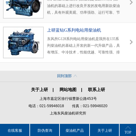
油机的基础上进行改良开发的发电用新款柴油
机，具有外观美观、功率强劲、运行可靠、节
能环保等特点。铝合金进气系统机构优化，外
观管路布置简化，选用高档车用漆，外观更加
上研蓝钻G系列电站用柴油机
紧凑和美观。
东风所G128系列电站用柴油机是我所在135系
列柴油机的基础上开发的新一代升级产品，具
有增压、中冷技术，性能优越、可靠性强、排
放和噪音指标更优化，使其更加成熟和完善。
功率范围155-308kW。转速为1500r/min、
1800r/min，并可根据客户要求提供不同配置的
回到顶部
机型，是发电机组的新颖配套动力。
|
|
关于上研
网站地图
联系上研
上海市嘉定区徐行镇曹新公路453号
电话：021-59946018
传真：021-59946020
上海东风柴油机研究所
在线客服
防伪查询
柴油机产品
关于上研
TOP