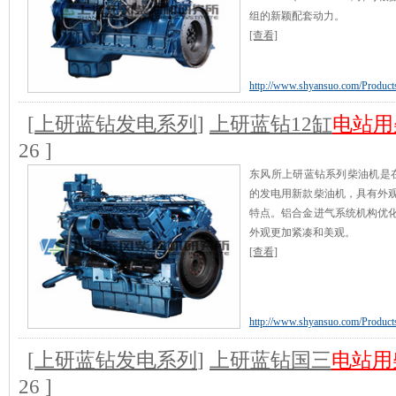
组的新颖配套动力。
[查看]
http://www.shyansuo.com/Products
[
上研蓝钻发电系列
]
上研蓝钻12缸
电站用
26 ]
东风所上研蓝钻系列柴油机是在
的发电用新款柴油机，具有外
特点。铝合金进气系统机构优
外观更加紧凑和美观。
[查看]
http://www.shyansuo.com/Products
[
上研蓝钻发电系列
]
上研蓝钻国三
电站用
26 ]