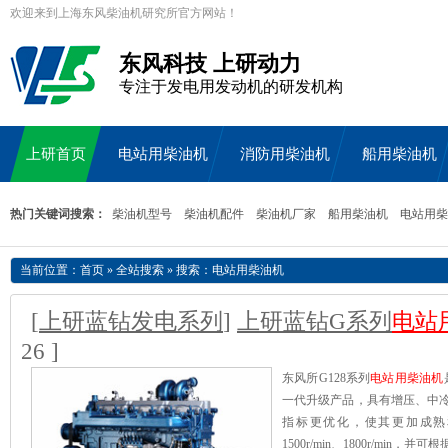
欢迎来到上海东风柴油机研究所官方网站！
东风科技 上研动力
专注于发电用发动机的研发机构
上研首页
电站用柴油机
消防用柴油机
船用柴油机
热门关键词搜索：
柴油机型号
柴油机配件
柴油机厂家
船用柴油机
电站用柴
当前位置：
首页
»
全站搜索
» 搜索：电站用柴油机
[
上研蓝钻发电系列
]
上研蓝钻G系列
电站
26 ]
东风所G128系列
电站用柴油机
一代升级产品，具有增压、中
指标更优化，使其更加成熟和完
1500r/min、1800r/mi