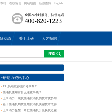
藏本站
在线留言
网站地图
新浪微博
English
全国24小时服务、防伪电话
400-820-1223
研动态
关于上研
人才招聘
上研动力资讯中心
135系列柴油机如何保养？
柴油机使用有什么注意事项？
上研动力：现代柴油发动机的技术优势与制约处
基于柴油机均质压燃发动机关键技术取得重要突破
上研动力提醒：单缸柴油机升级换代迫在眉睫