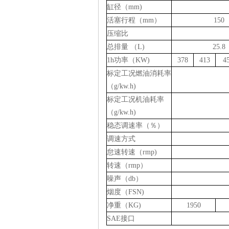
缸径（mm)
活塞行程（mm）
150
压缩比
总排量 （L)
25.8
1h功率（KW)
378
413
4
标定工况燃油消耗率
（g/kw.h)
标定工况机油耗率
（g/kw.h)
稳态调速率（％）
调速方式
怠速转速（rmp)
转速（rmp）
噪声（db）
烟度（FSN)
净重（KG)
1950
SAE接口