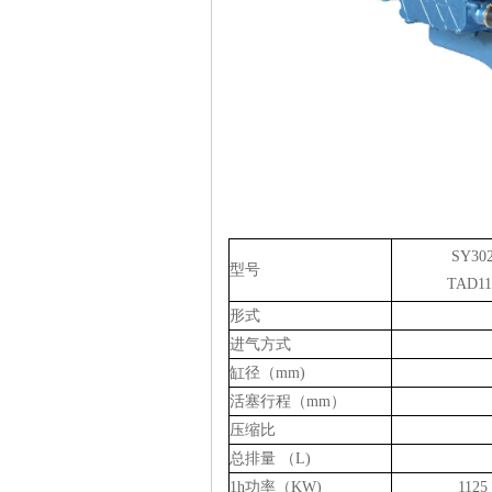
SY30
型号
TAD11
形式
进气方式
缸径（mm)
活塞行程（mm）
压缩比
总排量 （L)
1h功率（KW)
1125