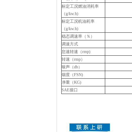
标定工况燃油消耗率
（g/kw.h)
标定工况机油耗率
（g/kw.h)
稳态调速率（％）
调速方式
怠速转速（rmp)
转速（rmp）
噪声（db）
烟度（FSN)
净重（KG)
SAE接口