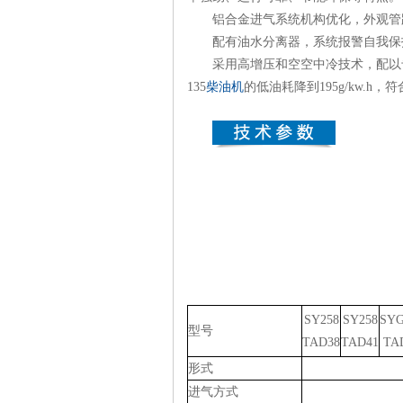
铝合金进气系统机构优化，外观管路
配有油水分离器，系统报警自我保
采用高增压和空空中冷技术，配以专
135
柴油机
的低油耗降到195g/kw.
SY258
SY258
SYG
型号
TAD38
TAD41
TA
形式
进气方式