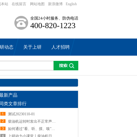
藏本站
在线留言
网站地图
新浪微博
English
全国24小时服务、防伪电话
400-820-1223
研动态
关于上研
人才招聘
最新产品
同类文章排行
测试20230110-01
柴油机运转时发出不正常声响时，代表哪些故障？（上）
网站地图
新浪微博
English
如何通过“看、听、摸、嗅”找出柴油机故障吗？
上研动力小课堂丨柴油机日常维护有哪些点？