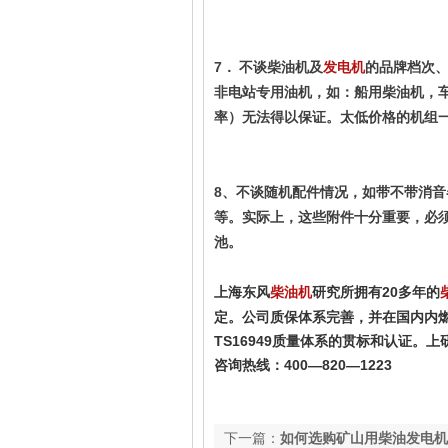
7． 不谈柴油机及
的品牌档次
发电机
非电站专用油机，如：船用柴油机，
率）无法得以保证。太低价格的机组
8、不谈随机配件情况，如带不带消
等。实际上，这些附件十分重要，必
池。  
上海东风
研究所拥有20多年的
柴油机
定。公司质保体系完善，并在国内内燃机
TS16949质量体系的贯标和认证。
咨询热线：400—820—1223
下一篇：
如何选购矿山用柴油发电机