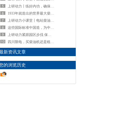
的研发机构
上研动力丨练好内功，确保质量，初心不改
1933年就造出的世界最大柴油机究竟有多大？
全国24小时服务、防伪电话400-820-1223
上研动力小课堂丨电站柴油机主要用在哪些领域
这些国际标准中国造，为中国制造点赞
人才招聘
上研动力紧跟园区步伐 保持高质量发展竞争力
四川限电，买柴油机还是租柴油发电机组？
最新资讯文章
您的浏览历史