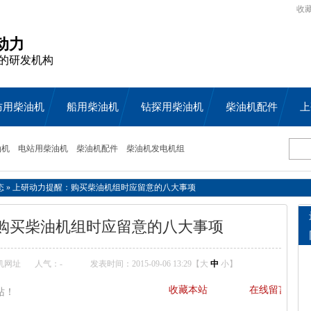
收
动力
的研发机构
防用柴油机
船用柴油机
钻探用柴油机
柴油机配件
上
油机
电站用柴油机
柴油机配件
柴油机发电机组
态
»
上研动力提醒：购买柴油机组时应留意的八大事项
购买柴油机组时应留意的八大事项
机网址
人气：
-
发表时间：2015-09-06 13:29【
大
中
小
】
收藏本站
在线留言
站！