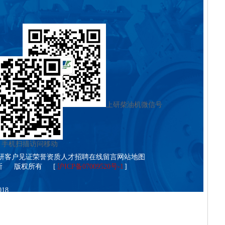
上研柴油机微信号
扫描访问移动
研客户见证
荣誉资质
人才招聘
在线留言
网站地图
所
版权所有
[
沪ICP备07009520号-1
]
18
0 59946023