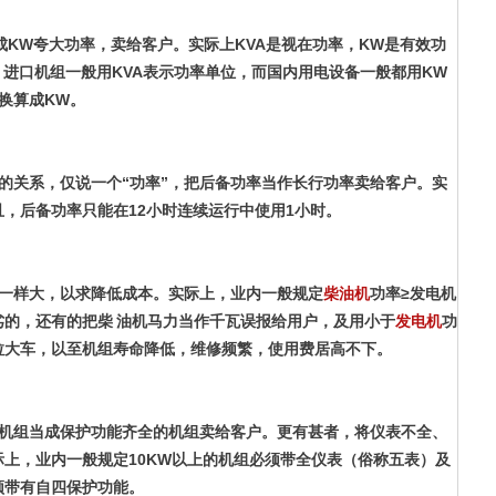
当成KW夸大功率，卖给客户。实际上KVA是视在功率，KW是有效功
KW。进口机组一般用KVA表示功率单位，而国内用电设备一般都用KW
换算成KW。
的关系，仅说一个“功率”，把后备功率当作长行功率卖给客户。实
且，后备功率只能在12小时连续运行中使用1小时。
一样大，以求降低成本。实际上，业内一般规定
功率≥发电机
柴油机
劣的，还有的把柴 油机马力当作千瓦误报给用户，及用小于
功
发电机
拉大车，以至机组寿命降低，维修频繁，使用费居高不下。
的机组当成保护功能齐全的机组卖给客户。更有甚者，将仪表不全、
上，业内一般规定10KW以上的机组必须带全仪表（俗称五表）及
须带有自四保护功能。