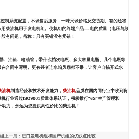
、控制系统配置，不谈售后服务，一味只谈价格及交货期。有的还将
车用柴油机用于发电机组。使机组的终端产品—-电的质量（电压与频
一般有问题，俗称：只有买错没有卖错！
音器、油箱、输油管，带什么档次电瓶、多大容量电瓶、几个电瓶等
须在合同中写明。更有甚者连水箱风扇都不带，让客户自搞开式水
制造经验和技术开发能力，
品质在国内同行业中收到肯
柴油机
柴油机
行业通过ISO9001质量体系认证，积极推行“6S”生产管理和
上研动力，永远为您提供高性价比的柴油机！
组
上一篇：
进口发电机组和国产机组的优缺点比较