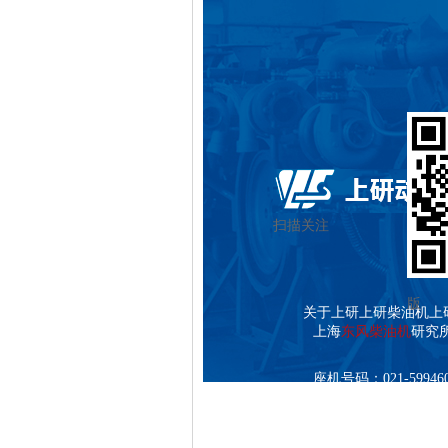
扫描关注
手机
版
关于上研
上研柴油机
上
上海
东风柴油机
研究
座机号码：021-599460
传真号码：021-5994602