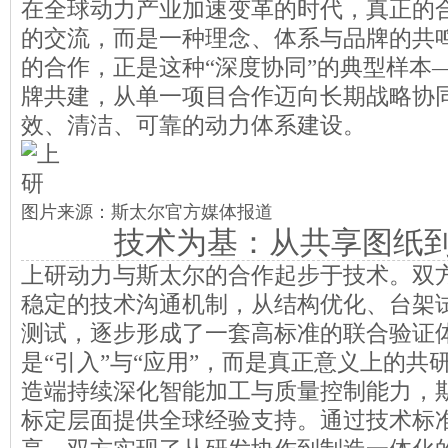
在全球动力产业加速变革的时代，真正的
的交流，而是一种理念、体系与品牌的共
的合作，正是这种“深度协同”的典型样本
牌共建，从单一项目合作迈向长期战略协
效、清洁、可靠的动力体系建设。
图片来源：斯太尔官方媒体报道
技术为基：从共享图纸
上研动力与斯太尔的合作起步于技术。双
稳定的技术沟通机制，从结构优化、台架
测试，逐步形成了一套高标准的联合验证
是“引入”与“应用”，而是真正意义上的共
造端持续深化智能加工与质量控制能力，
标定层面提供全球经验支持。通过技术标